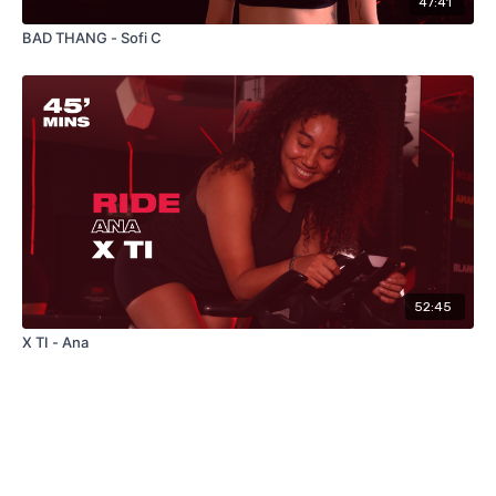
47:41
BAD THANG - Sofi C
52:45
X TI - Ana