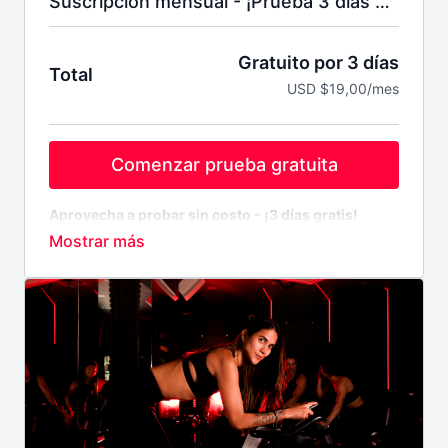
Suscripción mensual - ¡Prueba 3 días gratis!
Gratuito por 3 días
Total
USD $19,00/mes
Comenzar prueba gratuita
Aprovecha a probar sin costo - ¡3 días gratis!
Puedes cancelar tu subscripción en cualquier
momento. Si cancelas dentro de esos tres días de
prueba no sera cobrada tu tarjeta.
Paga mes a mes.
Costo es de
19 Dólares Americanos.