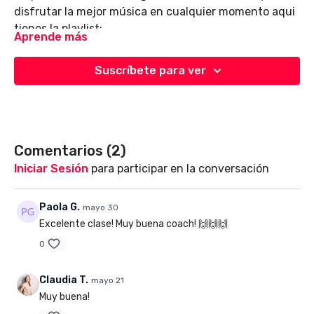
disfrutar la mejor música en cualquier momento aqui
tienes la playlist:
Aprende más
https://open.spotify.com/playlist/1lC8FYIrtHCy6A44M
si=9ByYKH9TTFirrNDSAX3xig&pi=pcGx6CPHROyt4
Suscríbete para ver
Comentarios (
2
)
Iniciar Sesión
para participar en la conversación
Paola G.
mayo 30
Excelente clase! Muy buena coach! 🙌🙌🙌
0
Claudia T.
mayo 21
Muy buena!