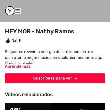
HEY MOR - Nathy Ramos
Nati R
Si quieres revivir la energía del entrenamiento y
disfrutar la mejor música en cualquier momento aqui
tienes la playlist:
Aprende más
https://open.spotify.com/playlist/5pcYrOmS2cyrZ5q7Ci
si=5qB8eVzSSRy96SjqKI-5hQ&pi=GEyODpi0TlCLC
Suscríbete para ver
Vídeos relacionados