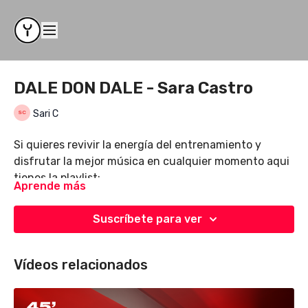
DALE DON DALE - Sara Castro
Sari C
Si quieres revivir la energía del entrenamiento y
disfrutar la mejor música en cualquier momento aqui
tienes la playlist:
Aprende más
https://open.spotify.com/playlist/52WtKzypm21BKRhV2
si=Nsd08SZJS26dh3rH1nYxEA&pi=kndNka7kRSaMc
Suscríbete para ver
Vídeos relacionados